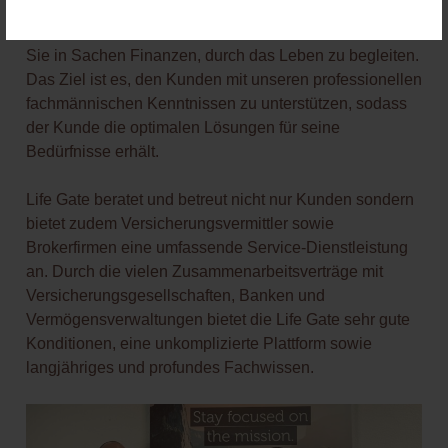
Durch die langjährige Erfahrung und diversen
Meilensteinen bieten wir perfekte Voraussetzungen um
Sie in Sachen Finanzen, durch das Leben zu begleiten.
Das Ziel ist es, den Kunden mit unseren professionellen
fachmännischen Kenntnissen zu unterstützen, sodass
der Kunde die optimalen Lösungen für seine
Bedürfnisse erhält.
Life Gate beratet und betreut nicht nur Kunden sondern
bietet zudem Versicherungsvermittler sowie
Brokerfirmen eine umfassende Service-Dienstleistung
an. Durch die vielen Zusammenarbeitsverträge mit
Versicherungsgesellschaften, Banken und
Vermögensverwaltungen bietet die Life Gate sehr gute
Konditionen, eine unkomplizierte Plattform sowie
langjähriges und profundes Fachwissen.