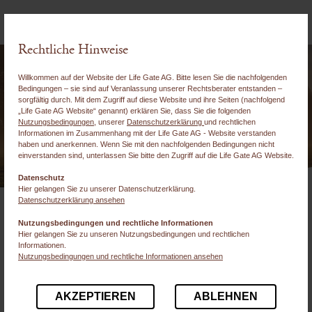
Rechtliche Hinweise
Willkommen auf der Website der Life Gate AG. Bitte lesen Sie die nachfolgenden
Bedingungen – sie sind auf Veranlassung unserer Rechtsberater entstanden –
sorgfältig durch. Mit dem Zugriff auf diese Website und ihre Seiten (nachfolgend
„Life Gate AG Website“ genannt) erklären Sie, dass Sie die folgenden
Nutzungsbedingungen
, unserer
Datenschutzerklärung
und rechtlichen
Informationen im Zusammenhang mit der Life Gate AG - Website verstanden
haben und anerkennen. Wenn Sie mit den nachfolgenden Bedingungen nicht
einverstanden sind, unterlassen Sie bitte den Zugriff auf die Life Gate AG Website.
Datenschutz
Hier gelangen Sie zu unserer Datenschutzerklärung.
Datenschutzerklärung ansehen
Die Life Gate AG ist seit über 20 Jahren in der
Nutzungsbedingungen und rechtliche Informationen
Finanzberatung tätig und bietet Ihrer Kundschaft ein
Hier gelangen Sie zu unseren Nutzungsbedingungen und rechtlichen
Informationen.
umfassendes 360° Beratungskonzept in den Bereichen
Nutzungsbedingungen und rechtliche Informationen ansehen
der Finanzplanung, Immobilien, Vermögen,
Versicherungen und Vorsorge.
AKZEPTIEREN
ABLEHNEN