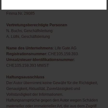
Telefon:
+41 44 552 35 00
Finma Nr. 29085
Vertretungsberechtigte Personen
N. Buchs, Geschäftsleitung
A. Lüthi, Geschäftsleitung
Name des Unternehmens
: Life Gate AG
Registrationsnummer
: CHE105.159.393
Umsatzsteuer-Identifikationsnummer
:
CHE105.159.393 MWST
Haftungsausschluss
Der Autor übernimmt keine Gewähr für die Richtigkeit,
Genauigkeit, Aktualität, Zuverlässigkeit und
Vollständigkeit der Informationen.
Haftungsansprüche gegen den Autor wegen Schäden
materieller oder immaterieller Art, die aus dem Zugriff