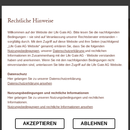
Rechtliche Hinweise
Willkommen auf der Website der Life Gate AG. Bitte lesen Sie die nachfolgenden
Bedingungen – sie sind auf Veranlassung unserer Rechtsberater entstanden –
sorgfältig durch. Mit dem Zugriff auf diese Website und ihre Seiten (nachfolgend
„Life Gate AG Website“ genannt) erklären Sie, dass Sie die folgenden
Nutzungsbedingungen
, unserer
Datenschutzerklärung
und rechtlichen
Informationen im Zusammenhang mit der Life Gate AG - Website verstanden
haben und anerkennen. Wenn Sie mit den nachfolgenden Bedingungen nicht
einverstanden sind, unterlassen Sie bitte den Zugriff auf die Life Gate AG Website.
Datenschutz
Hier gelangen Sie zu unserer Datenschutzerklärung.
Datenschutzerklärung ansehen
Verantwortliche Instanz:
Nutzungsbedingungen und rechtliche Informationen
Life Gate AG
Hier gelangen Sie zu unseren Nutzungsbedingungen und rechtlichen
Informationen.
Zürichstrasse 98
Nutzungsbedingungen und rechtliche Informationen ansehen
8600 Dübendorf
Schweiz
AKZEPTIEREN
ABLEHNEN
E-Mail
:
info@life-gate.ch