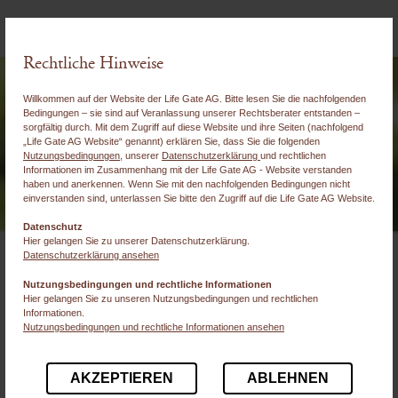
Rechtliche Hinweise
Willkommen auf der Website der Life Gate AG. Bitte lesen Sie die nachfolgenden
Bedingungen – sie sind auf Veranlassung unserer Rechtsberater entstanden –
sorgfältig durch. Mit dem Zugriff auf diese Website und ihre Seiten (nachfolgend
„Life Gate AG Website“ genannt) erklären Sie, dass Sie die folgenden
Nutzungsbedingungen
, unserer
Datenschutzerklärung
und rechtlichen
Informationen im Zusammenhang mit der Life Gate AG - Website verstanden
haben und anerkennen. Wenn Sie mit den nachfolgenden Bedingungen nicht
einverstanden sind, unterlassen Sie bitte den Zugriff auf die Life Gate AG Website.
Datenschutz
Hier gelangen Sie zu unserer Datenschutzerklärung.
Datenschutzerklärung ansehen
Warum sind ein
Nutzungsbedingungen und rechtliche Informationen
Haushaltsbudget, eine private
Hier gelangen Sie zu unseren Nutzungsbedingungen und rechtlichen
Informationen.
Erfolgsrechnung und Bilanz so
Nutzungsbedingungen und rechtliche Informationen ansehen
wichtig?
AKZEPTIEREN
ABLEHNEN
Weil niemand ein Unternehmen ohne Zahlen führt –