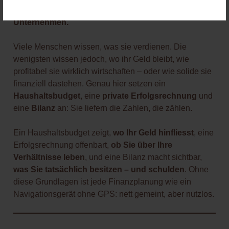
und Ihre Finanzen sind Ihr persönliches
Unternehmen.
Viele Menschen wissen, was sie verdienen. Die
wenigsten wissen jedoch, wo ihr Geld bleibt, wie
profitabel sie wirklich wirtschaften – oder wie solide sie
finanziell dastehen. Genau hier setzen ein
Haushaltsbudget
, eine
private Erfolgsrechnung
und
eine
Bilanz
an: Sie liefern die Zahlen, die zählen.
Ein Haushaltsbudget zeigt,
wo Ihr Geld hinfliesst
, eine
Erfolgsrechnung offenbart,
ob Sie über Ihre
Verhältnisse leben
, und eine Bilanz macht sichtbar,
was Sie tatsächlich besitzen – und schulden
. Ohne
diese Grundlagen ist jede Finanzplanung wie ein
Navigationsgerät ohne GPS: nett gemeint, aber nutzlos.