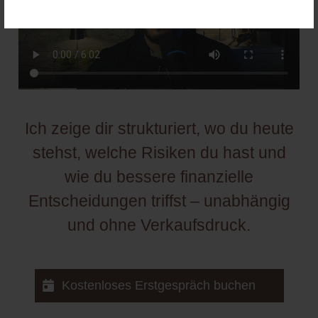
Ich zeige dir strukturiert, wo du heute
stehst, welche Risiken du hast und
wie du bessere finanzielle
Entscheidungen triffst – unabhängig
und ohne Verkaufsdruck.
Kostenloses Erstgespräch buchen